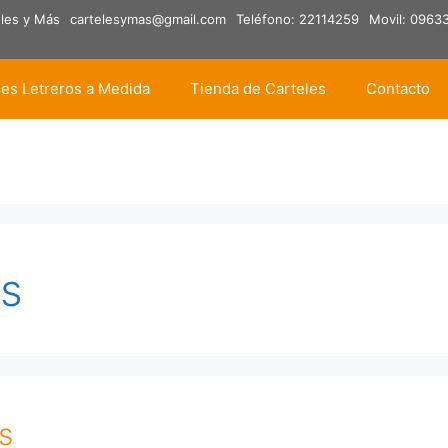
eles y Más
cartelesymas@gmail.com
Teléfono: 22114259
Movil: 0963
les Letreros a Medida
Tienda de Carteles
Contacto
os
s