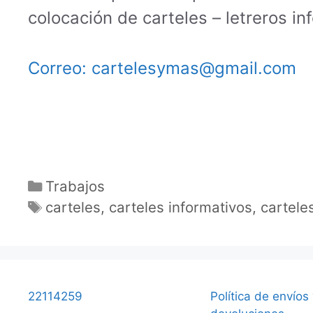
colocación de carteles – letreros in
Correo: cartelesymas@gmail.com
Categorías
Trabajos
Etiquetas
carteles
,
carteles informativos
,
cartele
22114259
Política de envíos