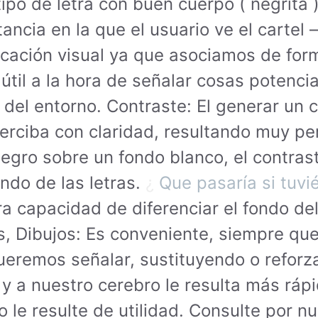
tipo de letra con buen cuerpo ( negrita 
cia en la que el usuario ve el cartel – l
ación visual ya que asociamos de forma 
útil a la hora de señalar cosas potenci
 del entorno. Contraste: El generar un 
rciba con claridad, resultando muy perj
negro sobre un fondo blanco, el contra
ondo de las letras.
¿
Que pasaría si tuvi
a capacidad de diferenciar el fondo de
s, Dibujos: Es conveniente, siempre que 
ueremos señalar, sustituyendo o reforz
a y a nuestro cerebro le resulta más r
 le resulte de utilidad. Consulte por nu