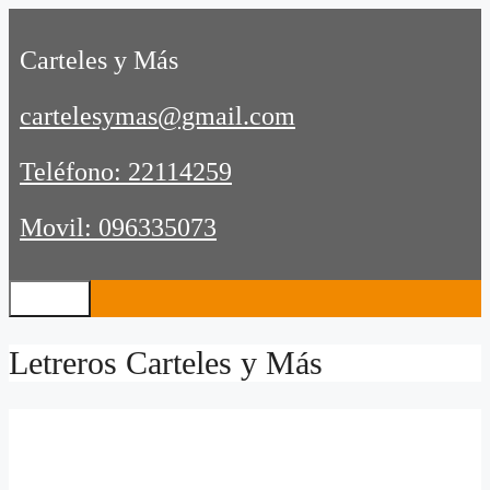
Saltar
al
Carteles y Más
contenido
cartelesymas@gmail.com
Teléfono: 22114259
Movil: 096335073
Menú
Letreros Carteles y Más