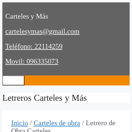
Saltar
al
Carteles y Más
contenido
cartelesymas@gmail.com
Teléfono: 22114259
Movil: 096335073
Menú
Letreros Carteles y Más
Inicio
/
Carteles de obra
/ Letrero de
Obra Carteles