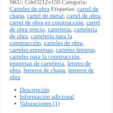
SKU:
CdeO212x150
Categoría:
Carteles
Carteles de obra
Etiquetas:
cartel de
cantidad
chapa
,
cartel de metal
,
cartel de obra
,
cartel de obra en construcción
,
cartel
de obra precio
,
cartelería
,
cartelería
de obra
,
cartelería para la
construcción
,
carteles de obra
,
carteles empresas
,
carteles letreros
,
carteles para la construcción
,
empresas de carteleria
,
letrero de
obra
,
letreros de chapa
,
letreros de
obra
Descripción
Información adicional
Valoraciones (1)