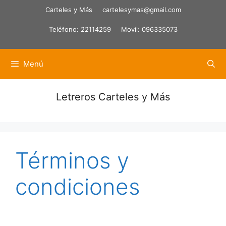
Saltar
Carteles y Más
cartelesymas@gmail.com
al
Teléfono: 22114259
Movil: 096335073
contenido
Menú
Letreros Carteles y Más
Términos y
condiciones